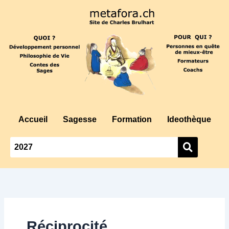
Aller
au
contenu
Accueil
Sagesse
Formation
Ideothèque
Réciprocité