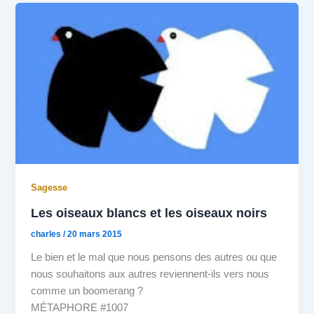
Sagesse
Les oiseaux blancs et les oiseaux noirs
charles
/
20 mars 2015
Le bien et le mal que nous pensons des autres ou que
nous souhaitons aux autres reviennent-ils vers nous
comme un boomerang ?
MÉTAPHORE #1007