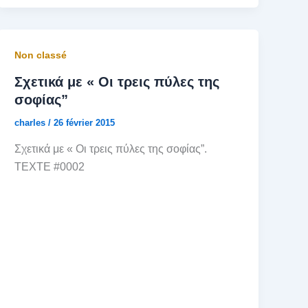
Non classé
Σχετικά με « Οι τρεις πύλες της
σοφίας”
charles
/
26 février 2015
Σχετικά με « Οι τρεις πύλες της σοφίας”.
TEXTE #0002