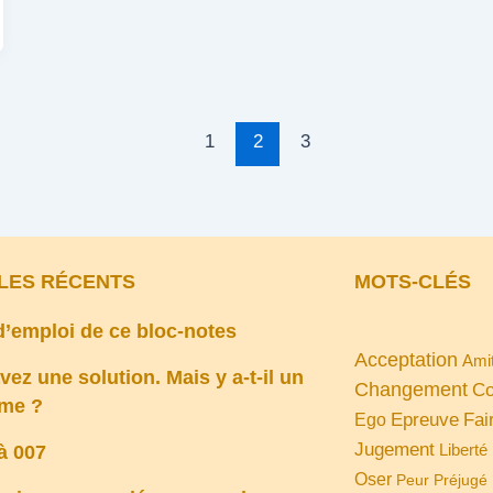
1
2
3
LES RÉCENTS
MOTS-CLÉS
’emploi de ce bloc-notes
Acceptation
Amit
vez une solution. Mais y a-t-il un
Changement
Co
ème ?
Fai
Epreuve
Ego
Jugement
Liberté
 à 007
Oser
Peur
Préjugé