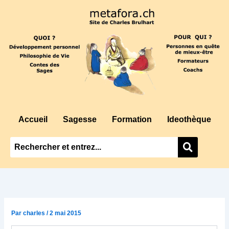
Aller
au
contenu
Accueil
Sagesse
Formation
Ideothèque
Par
charles
/
2 mai 2015