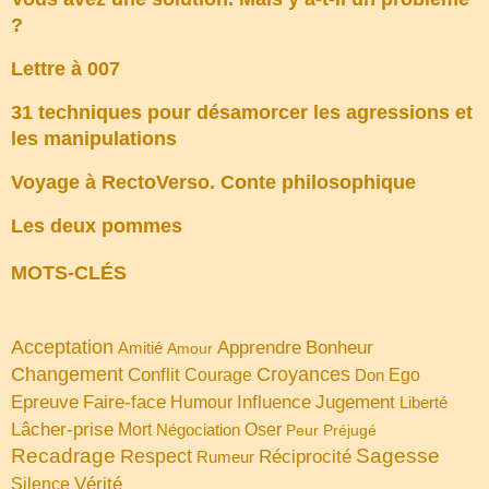
?
Lettre à 007
31 techniques pour désamorcer les agressions et
les manipulations
Voyage à RectoVerso. Conte philosophique
Les deux pommes
MOTS-CLÉS
Acceptation
Apprendre
Bonheur
Amitié
Amour
Changement
Croyances
Conflit
Courage
Don
Ego
Faire-face
Influence
Jugement
Epreuve
Humour
Liberté
Lâcher-prise
Oser
Mort
Négociation
Peur
Préjugé
Recadrage
Sagesse
Respect
Réciprocité
Rumeur
Vérité
Silence